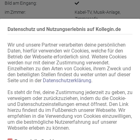
Bild am Eingang:
im Zimmer:
Kabel-TV
,
Musik-Anlage
,
Zimmersafe
im Haus:
Waschmaschine
,
Trockner
Datenschutz und Nutzungserlebnis auf Kollegin.de
Küche:
Einbauküche
,
mit Sitz- und
Essmöglichkeit
Wir und unsere Partner verarbeiten deine persönlichen
Daten, hierfür verwenden wir Cookies, welche für den
Bad:
Dusche
,
Badewanne
Betrieb der Webseite erforderlich sind. Weitere Cookies
Außendarstellung / Zugang:
diskreter Eingang
werden nur mit deiner Zustimmung verwendet.
Einzelheiten zu den Arten von Cookies, ihrem Zweck und
Damen-Parkplätze:
vorhanden
den beteiligten Stellen findest du weiter unten auf dieser
Gäste-Parkplätze:
vorhanden
Seite und in der
Datenschutzerklärung
.
Parken:
gegen Gebühr
,
in der Nähe
,
vor
Es steht dir frei, deine Zustimmung jederzeit zu geben, zu
dem Haus
verweigern oder zurückzuziehen, indem du die Cookie-
und Datenschutzeinstellungen erneut öffnest. Den Link
Lage:
Innenstadt
,
Nähe Bahnhof
hierzu findest du im Fußbereich unserer Webseite. Wir
max. 10 Min zu Fuß:
Bushaltestelle
,
U-Bahn / S-
empfehlen in die Verwendung von Cookies einzuwilligen,
Bahn
,
Apotheke
,
Bank
,
Post
,
um die bestmögliche Nutzererfahrung auf unserer
Einkaufszentrum
,
Supermarkt
,
Webseite erleben zu können.
Friseur
,
Nagelstudio
,
Sonnenstudio
,
Restaurant
,