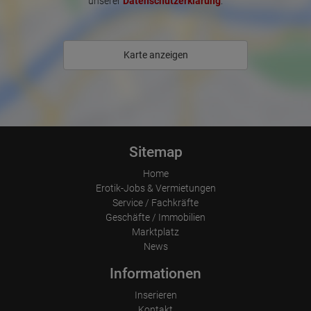
unserer
Datenschutzerklärung
.
Wie lange blieb der Besucher?
Ort der Verarbeitung:
Europäische Union & USA
Karte anzeigen
Sitemap
Home
Erotik-Jobs & Vermietungen
Service / Fachkräfte
Geschäfte / Immobilien
Marktplatz
News
Informationen
Inserieren
Kontakt