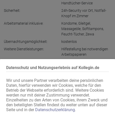
Handtücher-Service
Sicherheit:
24h-Security vor Ort
,
Notfall-
Knopf im Zimmer
Arbeitsmaterial inklusive:
Kondome
,
Gleitgel
,
Massageöle
,
Softtampons
,
Feucht-Tücher
,
Zewa
Übernachtungsmöglichkeit:
kostenlos
Weitere Dienstleistungen:
Hilfestellung bei notwendigen
Arbeitspapieren
Datenschutz und Nutzungserlebnis auf Kollegin.de
Adressen-Ausstattung
Internet:
über WLAN
Wir und unsere Partner verarbeiten deine persönlichen
Daten, hierfür verwenden wir Cookies, welche für den
im Zimmer:
Dusche
Betrieb der Webseite erforderlich sind. Weitere Cookies
Küche:
Pantry-Küche
werden nur mit deiner Zustimmung verwendet.
Einzelheiten zu den Arten von Cookies, ihrem Zweck und
Bad:
Dusche
den beteiligten Stellen findest du weiter unten auf dieser
Bizarr:
Bizarr-Equipment vorhanden
Seite und in der
Datenschutzerklärung
.