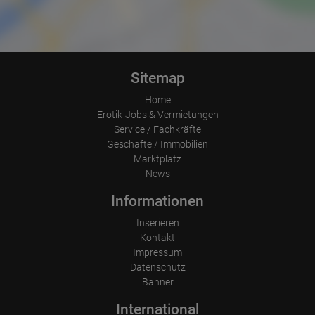
Betriebssystem
Gerät (PC, Tablet-PC oder Smartphone)
Browser und alle verwendeten Add-ons
Auflösung des Computers
Besucherquelle (Facebook, Suchmaschine oder verweisende
Webseite)
Welche Dateien wurden heruntergeladen?
Sitemap
Welche Videos angeschaut?
Wurden Werbebanner angeklickt?
Home
Wohin ging der Besucher? Klickte er auf weitere Seiten des
Erotik-Jobs & Vermietungen
Portals oder hat er sie komplett verlassen?
Wie lange blieb der Besucher?
Service / Fachkräfte
Geschäfte / Immobilien
Ort der Verarbeitung:
Marktplatz
Europäische Union & USA
News
Informationen
Inserieren
Kontakt
Impressum
Datenschutz
Banner
International