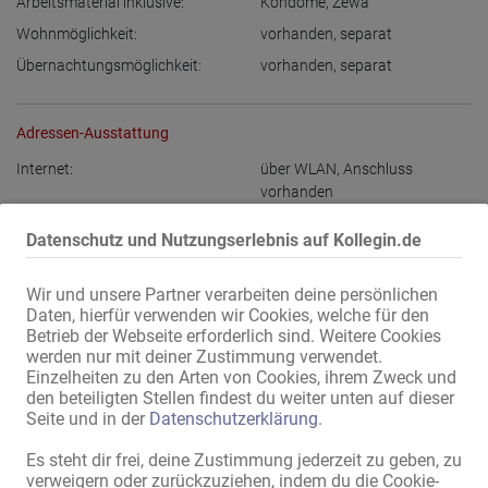
Arbeitsmaterial inklusive:
Kondome
,
Zewa
Wohnmöglichkeit:
vorhanden
,
separat
Übernachtungsmöglichkeit:
vorhanden
,
separat
Adressen-Ausstattung
Internet:
über WLAN
,
Anschluss
vorhanden
im Laufhauszimmer:
LCD-Fernseher
,
Dusche
Datenschutz und Nutzungserlebnis auf Kollegin.de
im Haus:
Waschmaschine
,
Aufenthaltsraum mit TV
,
Wir und unsere Partner verarbeiten deine persönlichen
Trockner
Daten, hierfür verwenden wir Cookies, welche für den
Bad:
alleinige Nutzung
Betrieb der Webseite erforderlich sind. Weitere Cookies
werden nur mit deiner Zustimmung verwendet.
Damen-Parkplätze:
vorhanden
Einzelheiten zu den Arten von Cookies, ihrem Zweck und
Gäste-Parkplätze:
vorhanden
den beteiligten Stellen findest du weiter unten auf dieser
Seite und in der
Datenschutzerklärung
.
Lage:
Innenstadt
,
Nähe Messe
max. 10 Min zu Fuß:
Es steht dir frei, deine Zustimmung jederzeit zu geben, zu
Straßenbahn-Haltestelle
,
verweigern oder zurückzuziehen, indem du die Cookie-
Bushaltestelle
,