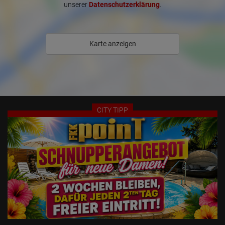
unserer
Datenschutzerklärung
.
Auflösung des Computers
Besucherquelle (Facebook, Suchmaschine oder verweisende
Webseite)
Welche Dateien wurden heruntergeladen?
Welche Videos angeschaut?
Karte anzeigen
Wurden Werbebanner angeklickt?
Wohin ging der Besucher? Klickte er auf weitere Seiten des
Portals oder hat er sie komplett verlassen?
Wie lange blieb der Besucher?
Ort der Verarbeitung:
Europäische Union & USA
CITY TIPP